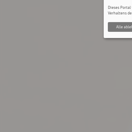
Dieses Portal
Verhaltens de
Alle abl