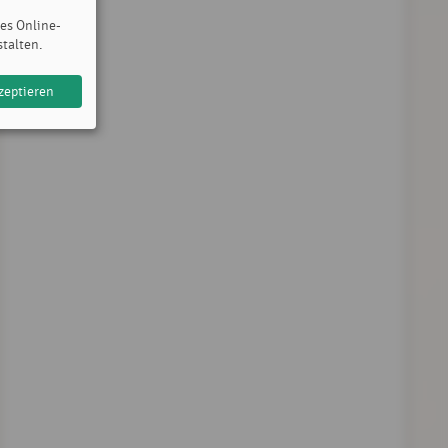
des Online-
stalten.
zeptieren