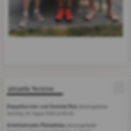
aktuelle Termine
Doppelturnier und Sommerfest
, Vereinsgelände
Samstag, 29. August 2026
10:00 Uhr
Arbeitseinsatz Platzabbau
, Vereinsgelände