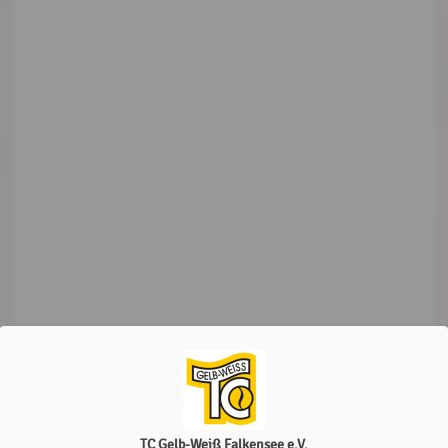
TC Gelb-Weiß Falkensee e.V.