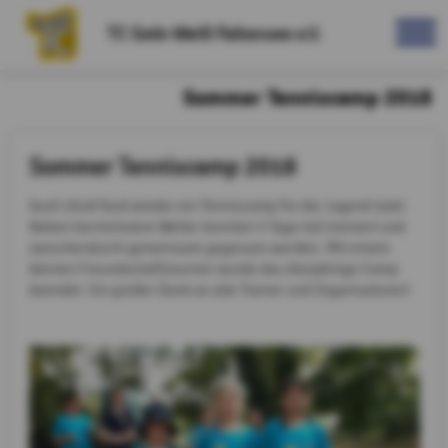
TC Gelb-Weiß Falkensee e.V.
Sommer Tenniscamp 2018
Sommer Tenniscamp 2018
Auch 2018 fand wieder ein Tenniscamp für die Jugend statt.
Neben herrlichstem Wetter konnten 5 Tage toll trainiert und
zwischendurch gemeinsam gegessen werden. Mit einem
kleinen Freundschaftsturnier wurde das diesjährige Camp
beendet. Ein großer Dank an alle Trainer und Organisatoren!