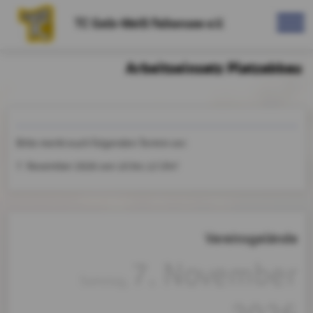
TC Gelb-Weiß Falkensee e.V.
Arbeitseinsatz Platzabbau
Bitte merkt euch folgenden Termin vor:
7. November 2026 von 10 bis 12 Uhr!
Vereinsgelände
7. November
Samstag,