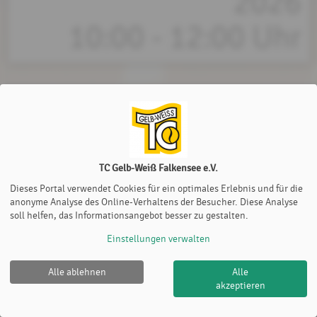
2026
10:00 - 12:00 Uhr
TC Gelb-Weiß Falkensee e.V.
Dieses Portal verwendet Cookies für ein optimales Erlebnis und für die
anonyme Analyse des Online-Verhaltens der Besucher. Diese Analyse
soll helfen, das Informationsangebot besser zu gestalten.
Einstellungen verwalten
Alle ablehnen
Alle
akzeptieren
TC Gelb-Weiß Falkensee e.V. |
Impressum
|
Cookie Policy
© 2012-2026
eTennis