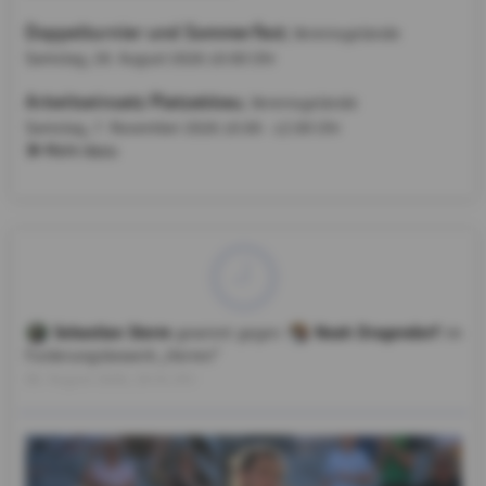
Doppelturnier und Sommerfest
, Vereinsgelände
Samstag, 29. August 2026
10:00 Uhr
Arbeitseinsatz Platzabbau
, Vereinsgelände
Samstag, 7. November 2026
10:00 - 12:00 Uhr
Mehr dazu
Sebastian Storm
Noah Dragendorf
gewinnt gegen
im
Forderungsbewerb „Herren”
06. August 2026, 19:54 Uhr