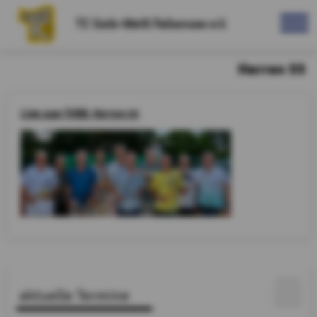
TC Gelb-Weiß Falkensee e.V.
Herren 55
Link zum TVBB:
Herren 55
aktuelle Termine