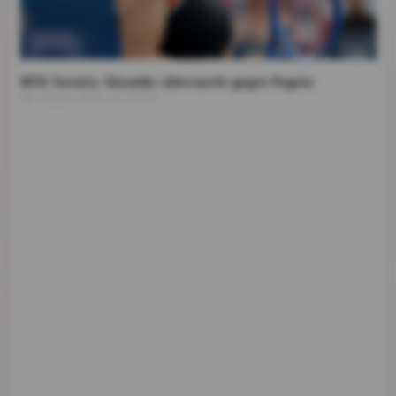
WTA Toronto: Shnaider überrascht gegen Pegula
08. August 2026, 22:39 Uhr