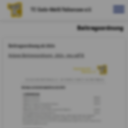
TC Gelb-Weiß Falkensee e.V.
Beitragsordnung
Beitragsordnung ab 2024
Anlage Beitragsordnung_2024_neu.pdf