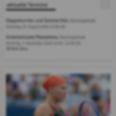
aktuelle Termine
Doppelturnier und Sommerfest
, Vereinsgelände
Samstag, 29. August 2026
10:00 Uhr
Arbeitseinsatz Platzabbau
, Vereinsgelände
Samstag, 7. November 2026
10:00 - 12:00 Uhr
Mehr dazu