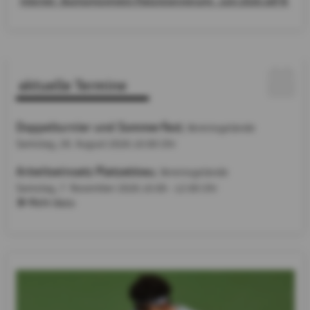
Internet_Buchungsregeln Platzreservierung_Juni 2026.pdf
aktuelle Termine
Doppelturnier und Sommerfest
, Vereinsgelände
Samstag, 29. August 2026
10:00 Uhr
Arbeitseinsatz Platzabbau
, Vereinsgelände
Samstag, 7. November 2026
10:00 - 12:00 Uhr
Mehr dazu