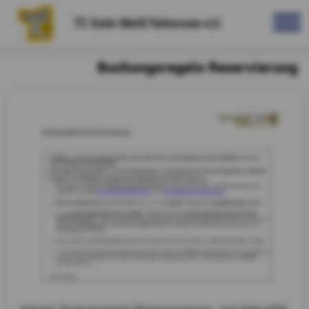
TC Gelb-Weiß Falkensee e.V.
Buchungsregeln Reservierung