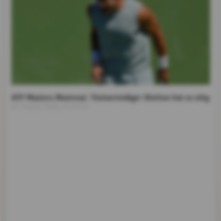
ATP Masters Montreal: Titelverteidiger Shelton hat es eilig
07. August 2026, 23:10 Uhr